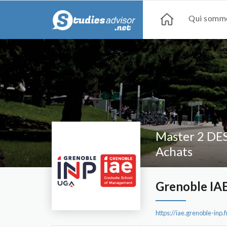
Qui somme
Master 2 DE
Achats
Grenoble IAE
https://iae.grenoble-inp