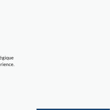
égique
rience.