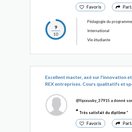
Favoris
Part
Pédagogie du programme
9
International
10
Vie étudiante
Excellent master, axé sur l'innovation e
REX entreprises. Cours qualitatifs et spéc
@Yqxxuuby_37915
a donné son
Très satisfait du diplôme
Favoris
Part