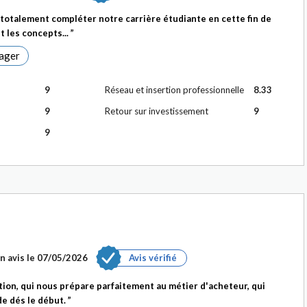
otalement compléter notre carrière étudiante en cette fin de
t les concepts...
ager
9
Réseau et insertion professionnelle
8.33
9
Retour sur investissement
9
9
n avis le
07/05/2026
Avis vérifié
on, qui nous prépare parfaitement au métier d'acheteur, qui
de dés le début.