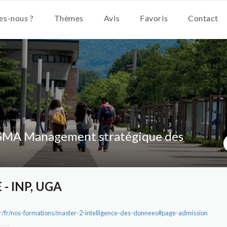
s-nous ?
Thèmes
Avis
Favoris
Contact
SMA Management stratégique des
 - INP, UGA
.fr/fr/nos-formations/master-2-intelligence-des-donnees#page-admission