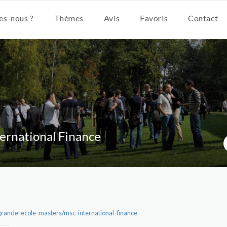
s-nous ?
Thèmes
Avis
Favoris
Contact
ternational Finance
grande-ecole-masters/msc-international-finance