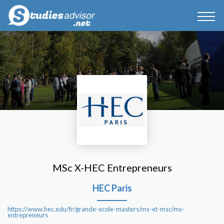
MSc X-HEC Entrepreneurs
HEC Paris
https://www.hec.edu/fr/grande-ecole-masters/ms-et-msc/ms-
entrepreneurs