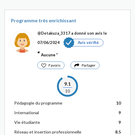
Programme très enrichissant
@Detakuza_3317
a donné son avis le
07/06/2024
Avis vérifié
Aucune
Favoris
Partager
9.1
10
Pédagogie du programme
10
International
9
Vie étudiante
9
Réseau et insertion professionnelle
8.5