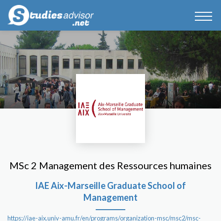
MSc 2 Management des Ressources humaines
IAE Aix-Marseille Graduate School of
Management
https://iae-aix.univ-amu.fr/en/programs/organization-msc/msc2/msc-