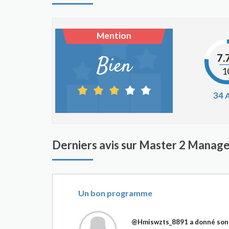
Mention
7.
Bien
1
34
A
Derniers avis sur Master 2 Manag
Un bon programme
@Hmiswzts_8891
a donné son 