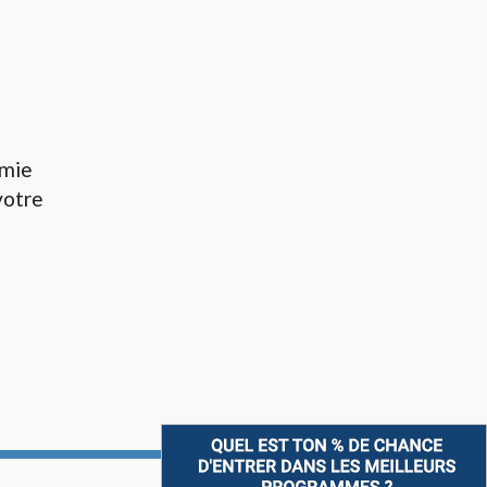
omie
votre