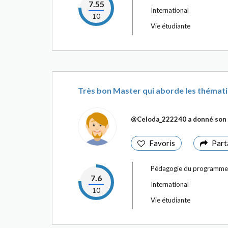
7.55
International
10
Vie étudiante
Très bon Master qui aborde les thémati
@Celoda_222240
a donné son 
Favoris
Part
Pédagogie du programme
7.6
International
10
Vie étudiante