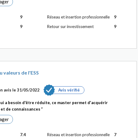
ager
9
Réseau et insertion professionnelle
9
9
Retour sur investissement
9
u valeurs de l'ESS
n avis le
31/05/2022
Avis vérifié
qui a besoin d'être réduite, ce master permet d'acquérir
et de connaissances
ager
7.4
Réseau et insertion professionnelle
7