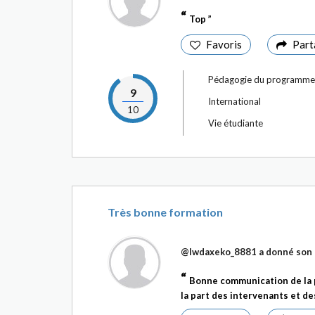
Top
Favoris
Part
Pédagogie du programme
9
International
10
Vie étudiante
Très bonne formation
@Iwdaxeko_8881
a donné son 
Bonne communication de la p
la part des intervenants et des