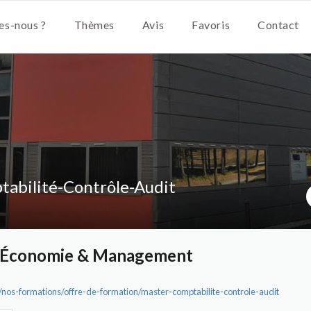
s-nous ?
Thèmes
Avis
Favoris
Contact
abilité-Contrôle-Audit
- Économie & Management
fr/nos-formations/offre-de-formation/master-comptabilite-controle-audit