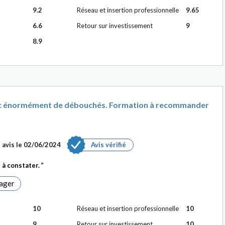
9.2
Réseau et insertion professionnelle
9.65
6.6
Retour sur investissement
9
8.9
c énormément de débouchés. Formation à recommander
 avis le
02/06/2024
Avis vérifié
 à constater.
ager
10
Réseau et insertion professionnelle
10
9
Retour sur investissement
10