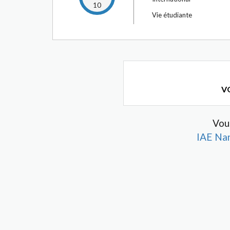
10
Vie étudiante
VO
Vou
IAE Na