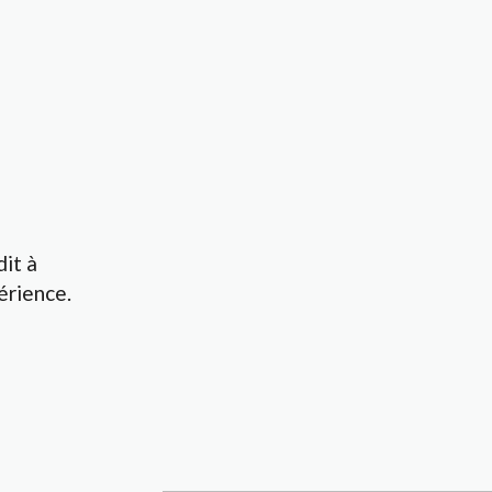
it à
érience.