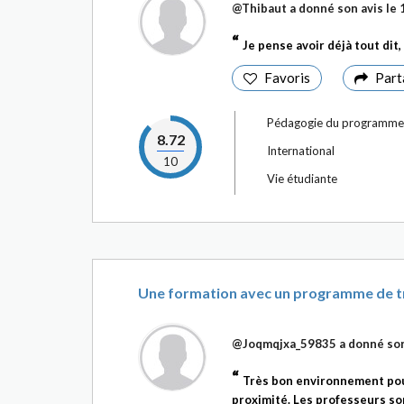
@Thibaut
a donné son avis le
Je pense avoir déjà tout dit, 
Favoris
Part
Pédagogie du programme
8.72
International
10
Vie étudiante
Une formation avec un programme de tra
@Joqmqjxa_59835
a donné son
Très bon environnement pou
proximité. Les professeurs son