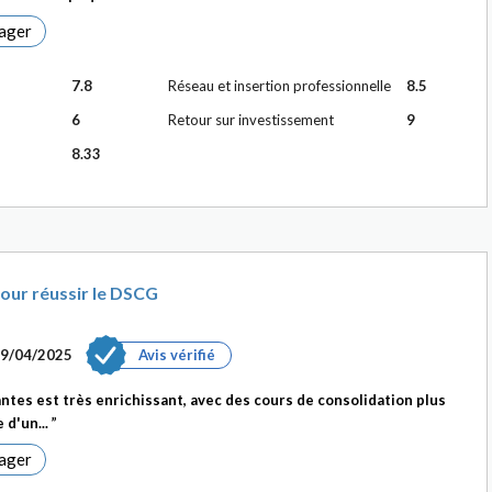
ager
7.8
Réseau et insertion professionnelle
8.5
6
Retour sur investissement
9
8.33
our réussir le DSCG
9/04/2025
Avis vérifié
ntes est très enrichissant, avec des cours de consolidation plus
 d'un...
ager