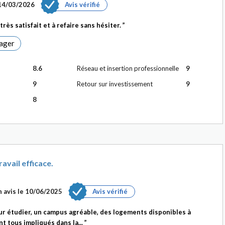
14/03/2026
Avis vérifié
très satisfait et à refaire sans hésiter.
ager
8.6
Réseau et insertion professionnelle
9
9
Retour sur investissement
9
8
vail efficace.
 avis le
10/06/2025
Avis vérifié
r étudier, un campus agréable, des logements disponibles à
t tous impliqués dans la...