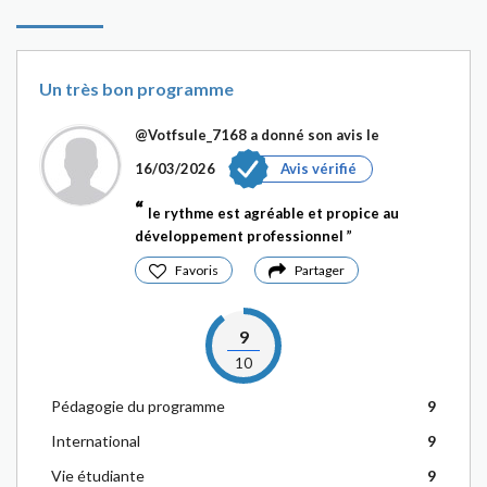
Un très bon programme
@Votfsule_7168
a donné son avis le
16/03/2026
Avis vérifié
le rythme est agréable et propice au
développement professionnel
Favoris
Partager
9
10
Pédagogie du programme
9
International
9
Vie étudiante
9