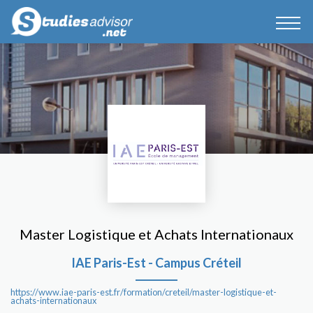
Master Logistique et Achats Internationaux
IAE Paris-Est - Campus Créteil
https://www.iae-paris-est.fr/formation/creteil/master-logistique-et-
achats-internationaux