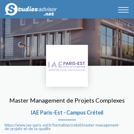
Master Management de Projets Complexes
IAE Paris-Est - Campus Créteil
https://www.iae-paris-est.fr/formation/creteil/master-management-
de-projets-et-de-la-qualite