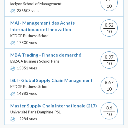
iaelyon School of Management
10
236508 vues
MAI - Management des Achats
8.52
Internationaux et Innovation
10
KEDGE Business School
17800 vues
MBA Trading - Finance de marché
8.97
ESLSCA Business School Paris
10
15851 vues
ISLI - Global Supply Chain Management
8.67
KEDGE Business School
10
14983 vues
Master Supply Chain Internationale (217)
8.6
Université Paris Dauphine-PSL
10
12984 vues