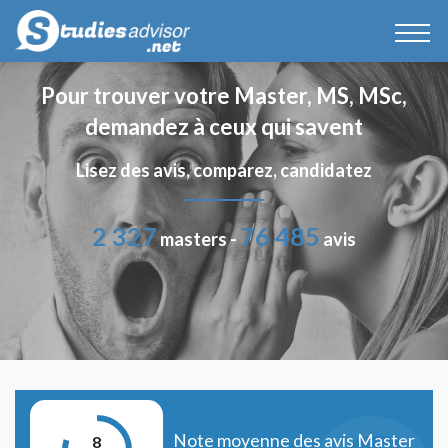
Pour trouver votre Master, MS, MSc,
demandez à ceux qui savent
Lisez des avis, comparez, candidatez
2 327
76 485
masters -
avis
Note moyenne des avis Master
8