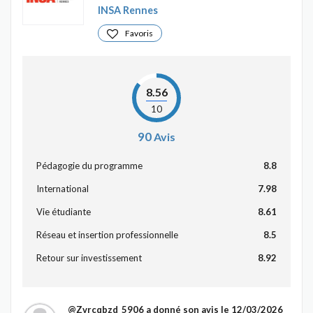
INSA Rennes
Favoris
8.56
10
90
Avis
Pédagogie du programme
8.8
International
7.98
Vie étudiante
8.61
Réseau et insertion professionnelle
8.5
Retour sur investissement
8.92
@Zvrcqbzd_5906
a donné son avis le 12/03/2026