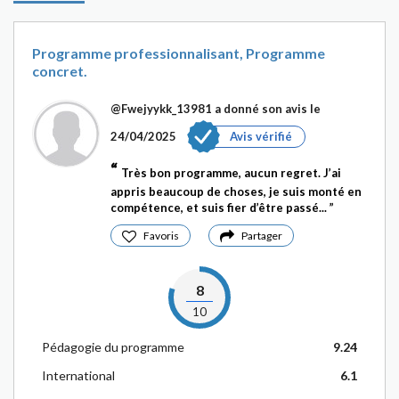
Programme professionnalisant, Programme
concret.
@Fwejyykk_13981
a donné son avis le
24/04/2025
Avis vérifié
Très bon programme, aucun regret. J’ai
appris beaucoup de choses, je suis monté en
compétence, et suis fier d’être passé...
Favoris
Partager
8
10
Pédagogie du programme
9.24
International
6.1