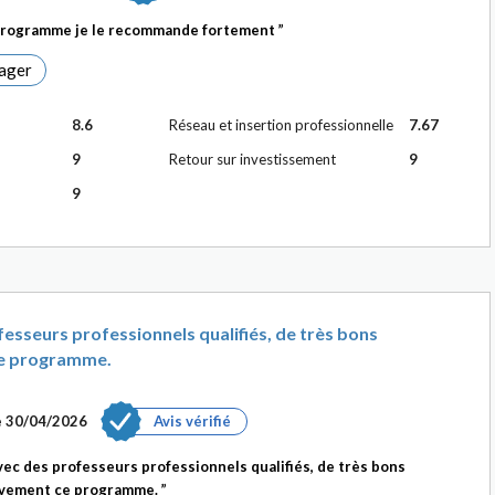
 programme je le recommande fortement
ager
8.6
Réseau et insertion professionnelle
7.67
9
Retour sur investissement
9
9
esseurs professionnels qualifiés, de très bons
e programme.
e
30/04/2026
Avis vérifié
ec des professeurs professionnels qualifiés, de très bons
ivement ce programme.