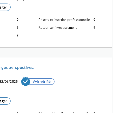
ager
9
Réseau et insertion professionnelle
9
9
Retour sur investissement
9
9
rges perspectives.
22/05/2025
Avis vérifié
ager