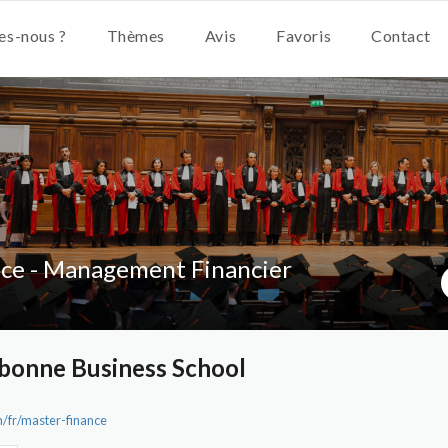
s-nous ?
Thèmes
Avis
Favoris
Contact
ce - Management Financier
rbonne Business School
m/fr/master-finance