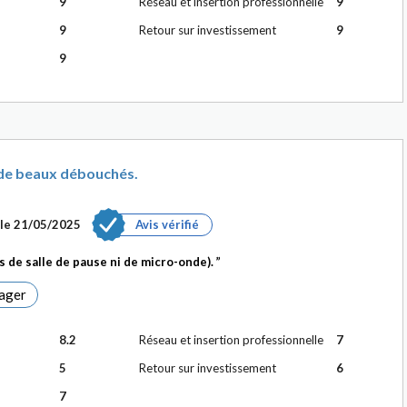
9
Réseau et insertion professionnelle
9
9
Retour sur investissement
9
9
de beaux débouchés.
 le
21/05/2025
Avis vérifié
s de salle de pause ni de micro-onde).
ager
8.2
Réseau et insertion professionnelle
7
5
Retour sur investissement
6
7