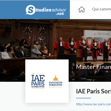
Qui somme
Master Finan
IAE Paris So
http://www.iae-paris.co