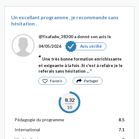
Un excellant programme , je recommande sans
hésitation .
@Yisafadw_38300
a donné son avis le
04/05/2026
Avis vérifié
Une très bonne formation enrichissante
et exigeante à la fois .Si c'est à refaire je le
referais sans hésitation ...
Favoris
Partager
8.32
10
Pédagogie du programme
8.5
International
7.1