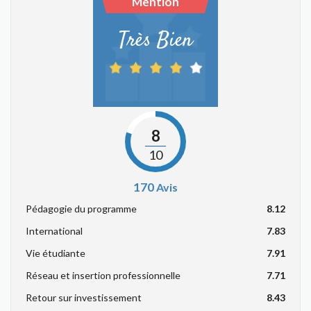
Mention
Très Bien
8
10
170
Avis
Pédagogie du programme
8.12
International
7.83
Vie étudiante
7.91
Réseau et insertion professionnelle
7.71
Retour sur investissement
8.43