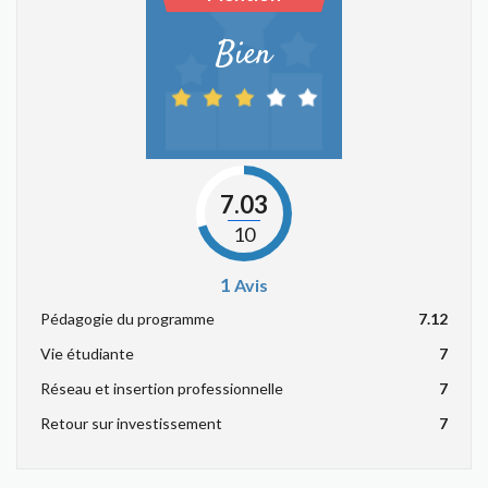
Bien
7.03
10
1
Avis
Pédagogie du programme
7.12
Vie étudiante
7
Réseau et insertion professionnelle
7
Retour sur investissement
7