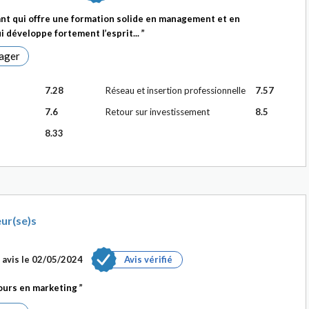
nt qui offre une formation solide en management et en
 développe fortement l’esprit...
ager
7.28
Réseau et insertion professionnelle
7.57
7.6
Retour sur investissement
8.5
8.33
ur(se)s
avis le
02/05/2024
Avis vérifié
cours en marketing