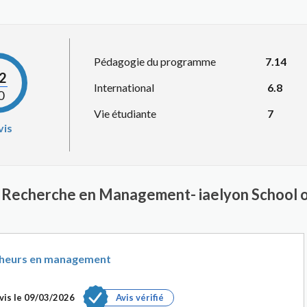
Pédagogie du programme
7.14
.2
International
6.8
0
Vie étudiante
7
vis
et Recherche en Management- iaelyon School
cheurs en management
vis le
09/03/2026
Avis vérifié