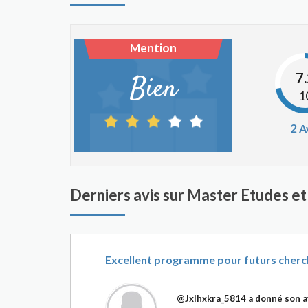
Mention
7
Bien
1
2
A
Derniers avis sur Master Etudes 
Excellent programme pour futurs cher
@Jxlhxkra_5814
a donné son a