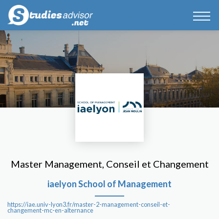
Master Management, Conseil et Changement
iaelyon School of Management
https://iae.univ-lyon3.fr/master-2-management-conseil-et-
changement-mc-en-alternance