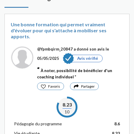
Une bonne formation qui permet vraiment
d'évoluer pour qui s'attache à mobiliser ses
apports.
@Ypmbqirm_20847
a donné son avis le
05/05/2025
Avis vérifié
À noter, possibilité de bénéficier d'un
coaching individuel
Favoris
Partager
8.23
10
Pédagogie du programme
8.6
Vie étudiante
8.33