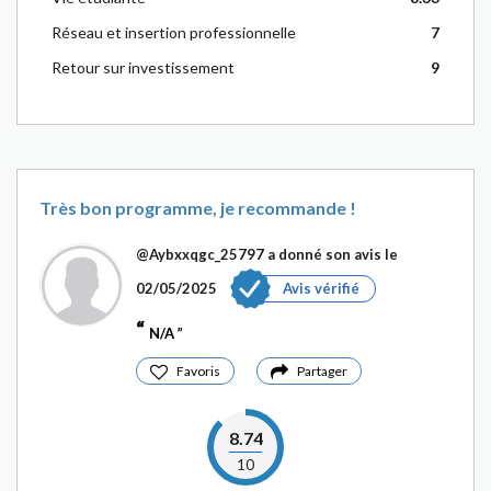
Réseau et insertion professionnelle
7
Retour sur investissement
9
Très bon programme, je recommande !
@Aybxxqgc_25797
a donné son avis le
02/05/2025
Avis vérifié
N/A
Favoris
Partager
8.74
10