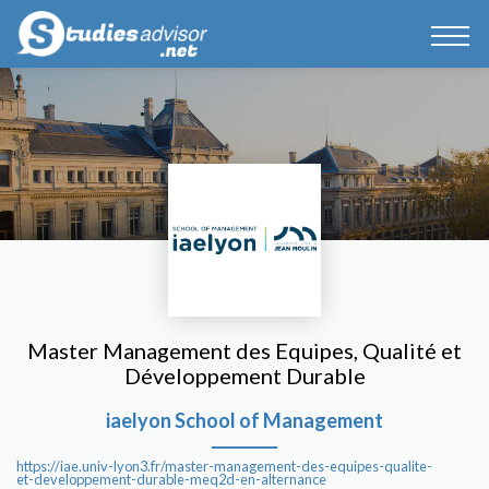
Master Management des Equipes, Qualité et
Développement Durable
iaelyon School of Management
https://iae.univ-lyon3.fr/master-management-des-equipes-qualite-
et-developpement-durable-meq2d-en-alternance