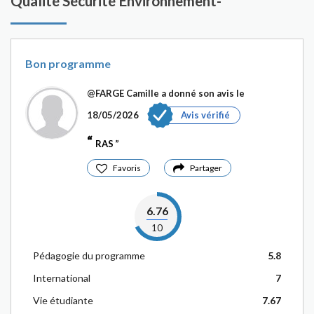
Qualité Sécurité Environnement-
Bon programme
@FARGE Camille
a donné son avis le
18/05/2026
Avis vérifié
RAS
Favoris
Partager
6.76
10
Pédagogie du programme
5.8
International
7
Vie étudiante
7.67