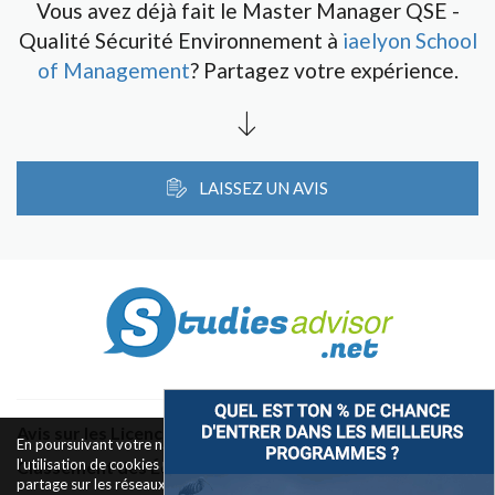
Vous avez déjà fait le Master Manager QSE -
Qualité Sécurité Environnement à
iaelyon School
of Management
? Partagez votre expérience.
LAISSEZ UN AVIS
Avis sur les Licences & Bachelors
En poursuivant votre navigation sur ce site, vous acceptez
l'utilisation de cookies pour le fonctionnement des boutons de
Classement des Écoles
partage sur les réseaux sociaux et la mesure d'audience des