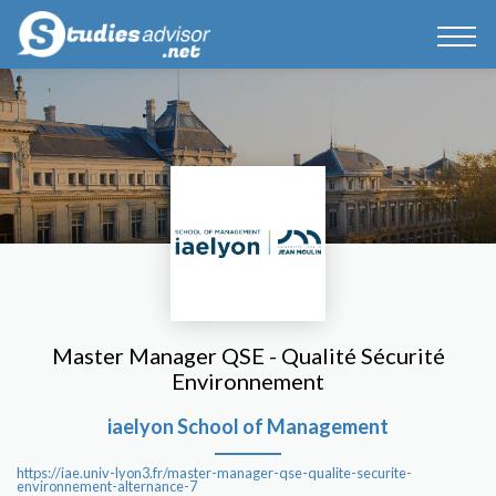
Master Manager QSE - Qualité Sécurité
Environnement
iaelyon School of Management
https://iae.univ-lyon3.fr/master-manager-qse-qualite-securite-
environnement-alternance-7