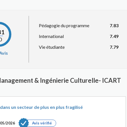
Pédagogie du programme
7.83
81
International
7.49
0
Vie étudiante
7.79
Avis
Management & Ingénierie Culturelle- ICART
ans un secteur de plus en plus fragilisé
/05/2026
Avis vérifié