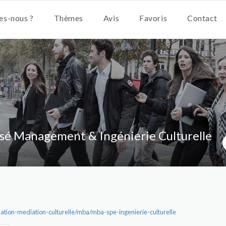
s-nous ?
Thèmes
Avis
Favoris
Contact
sé Management & Ingénierie Culturelle
mation-mediation-culturelle/mba/mba-spe-ingenierie-culturelle