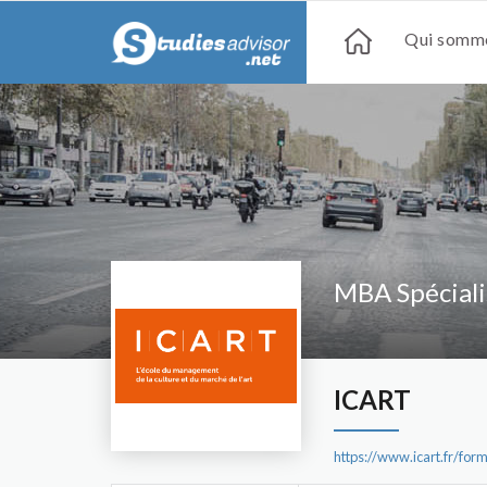
Qui somme
MBA Spéciali
ICART
https://www.icart.fr/for