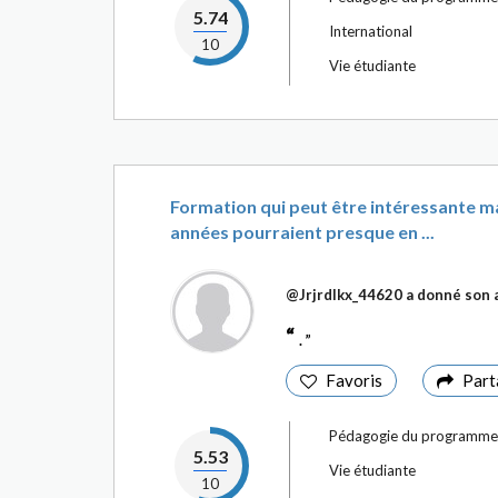
5.74
International
10
Vie étudiante
Formation qui peut être intéressante ma
années pourraient presque en ...
@Jrjrdlkx_44620
a donné son a
.
Favoris
Part
Pédagogie du programme
5.53
Vie étudiante
10