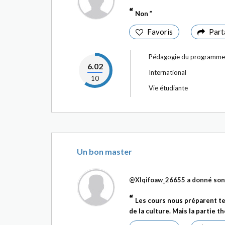
Non
Favoris
Part
Pédagogie du programme
6.02
International
10
Vie étudiante
Un bon master
@Xlqifoaw_26655
a donné son 
Les cours nous préparent t
de la culture. Mais la partie t