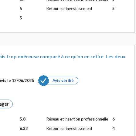
5
Retour sur investissement
5
5
is trop onéreuse comparé à ce qu'on en retire. Les deux
vis le
12/06/2025
Avis vérifié
ager
5.8
Réseau et insertion professionnelle
6
6.33
Retour sur investissement
4