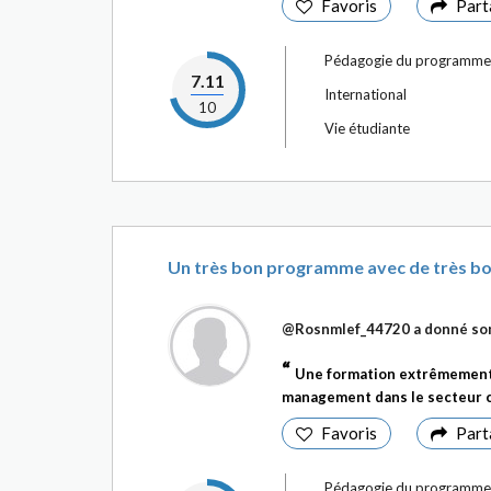
Favoris
Part
Pédagogie du programme
7.11
International
10
Vie étudiante
Un très bon programme avec de très b
@Rosnmlef_44720
a donné son
Une formation extrêmement 
management dans le secteur c
Favoris
Part
Pédagogie du programme