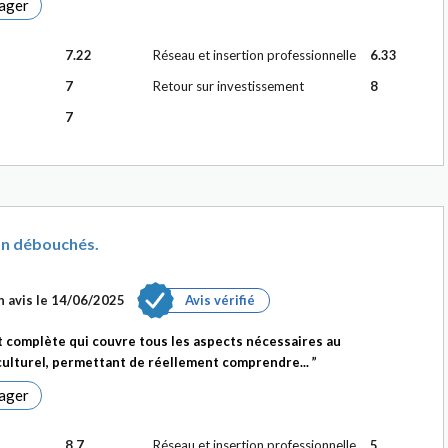
ager
7.22
Réseau et insertion professionnelle
6.33
7
Retour sur investissement
8
7
on débouchés.
 avis le
14/06/2025
Avis vérifié
complète qui couvre tous les aspects nécessaires au
ulturel, permettant de réellement comprendre...
ager
8.7
Réseau et insertion professionnelle
5