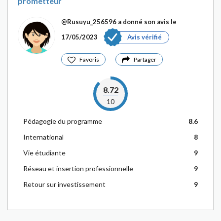
prometteur
@Rusuyu_256596
a donné son avis le
17/05/2023
Avis vérifié
Favoris
Partager
8.72
10
Pédagogie du programme
8.6
International
8
Vie étudiante
9
Réseau et insertion professionnelle
9
Retour sur investissement
9