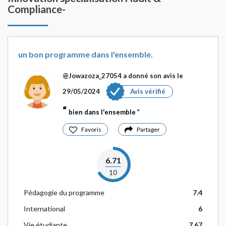
Compliance-
un bon programme dans l'ensemble.
@Jowazoza_27054
a donné son avis le
29/05/2024
Avis vérifié
bien dans l'ensemble
Favoris
Partager
6.71
10
Pédagogie du programme
7.4
International
6
Vie étudiante
7.67