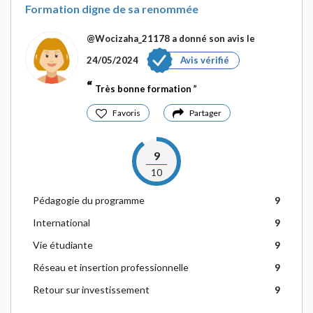
Formation digne de sa renommée
@Wocizaha_21178
a donné son avis le
24/05/2024
Avis vérifié
Très bonne formation
Favoris
Partager
9
10
Pédagogie du programme
9
International
9
Vie étudiante
9
Réseau et insertion professionnelle
9
Retour sur investissement
9