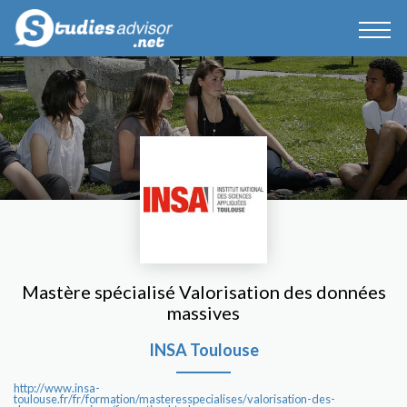
Mastère spécialisé Valorisation des données
massives
INSA Toulouse
http://www.insa-
toulouse.fr/fr/formation/masteresspecialises/valorisation-des-