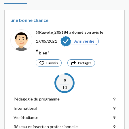
une bonne chance
@Rawote_205184
a donné son avis le
17/05/2021
Avis vérifié
bien
Favoris
Partager
9
10
Pédagogie du programme
9
International
9
Vie étudiante
9
Réseau et insertion professionnelle
9