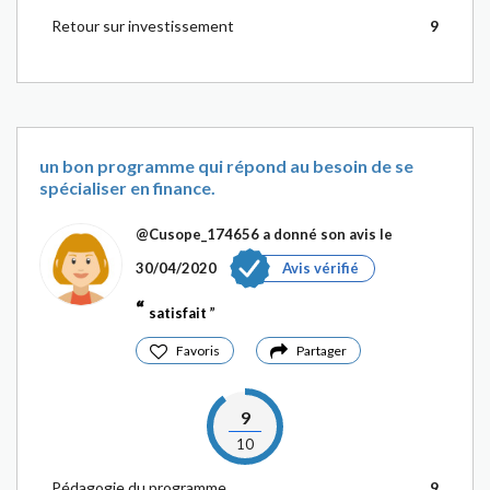
Retour sur investissement
9
un bon programme qui répond au besoin de se
spécialiser en finance.
@Cusope_174656
a donné son avis le
30/04/2020
Avis vérifié
satisfait
Favoris
Partager
9
10
Pédagogie du programme
9