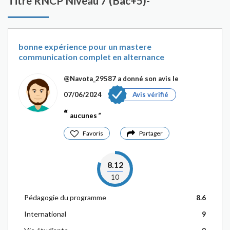
Titre RNCP Niveau 7 (Bac+5)-
bonne expérience pour un mastere
communication complet en alternance
@Navota_29587
a donné son avis le
07/06/2024
Avis vérifié
aucunes
Favoris
Partager
8.12
10
Pédagogie du programme
8.6
International
9