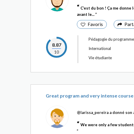
C’est du bon ! Ça me donne 
avant le...
Favoris
Part
Pédagogie du programme
8.87
International
10
Vie étudiante
Great program and very intense course
@larissa_pereira
a donné son 
We were only a few students