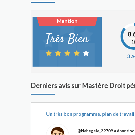
Mention
8.
Très Bien
1
3
A
Derniers avis sur Mastère Droit pén
Un très bon programme, plan de travail 
@Nahegele_29709
a donné son