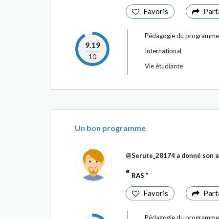
Favoris
Part
Pédagogie du programme
9.19
International
10
Vie étudiante
Un bon programme
@Serute_28174
a donné son a
RAS
Favoris
Part
Pédagogie du programme