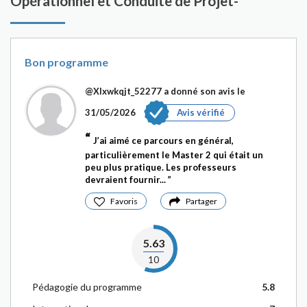
Opérationnel et Conduite de Projet-
Bon programme
@Xlxwkqjt_52277
a donné son avis le
31/05/2026
Avis vérifié
J’ai aimé ce parcours en général,
particulièrement le Master 2 qui était un
peu plus pratique. Les professeurs
devraient fournir...
Favoris
Partager
5.63
10
Pédagogie du programme
5.8