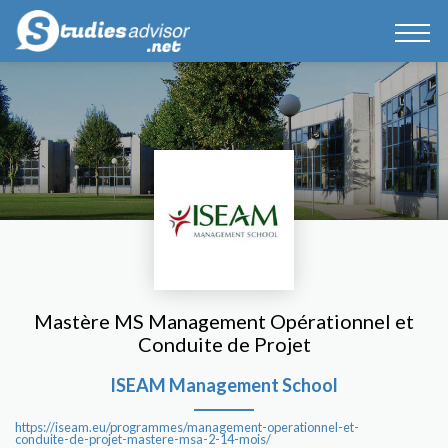
Mastère MS Management Opérationnel et
Conduite de Projet
ISEAM Management School
https://iseam.eu/programmes/management-operationnel-et-
conduite-de-projet-mastere-msa-2-14-mois/