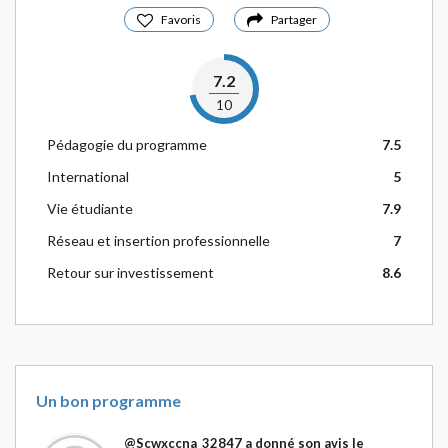
Favoris
Partager
7.2
10
Pédagogie du programme
7.5
International
5
Vie étudiante
7.9
Réseau et insertion professionnelle
7
Retour sur investissement
8.6
Un bon programme
@Scwxccna_32847
a donné son avis le