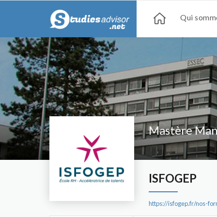
Qui somme
Mastère Man
ISFOGEP
https://isfogep.fr/nos-f