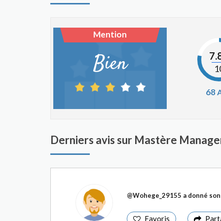
Mention
7.
Bien
1
68
A
Derniers avis sur Mastère Manag
@Wohege_29155
a donné son 
Favoris
Part