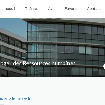
s-nous ?
Thèmes
Avis
Favoris
Contact
ager des Ressources humaines
ormations-rh/mastere-rh/