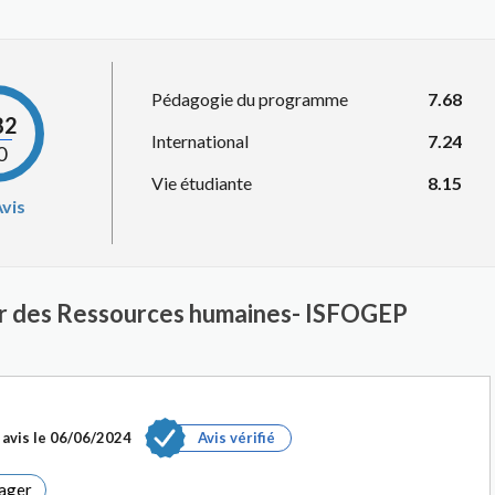
Pédagogie du programme
7.68
82
International
7.24
0
Vie étudiante
8.15
vis
er des Ressources humaines- ISFOGEP
avis le
06/06/2024
Avis vérifié
ager