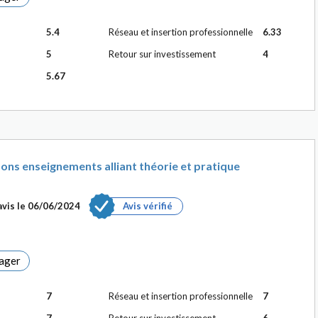
5.4
Réseau et insertion professionnelle
6.33
5
Retour sur investissement
4
5.67
 bons enseignements alliant théorie et pratique
vis le
06/06/2024
Avis vérifié
ager
7
Réseau et insertion professionnelle
7