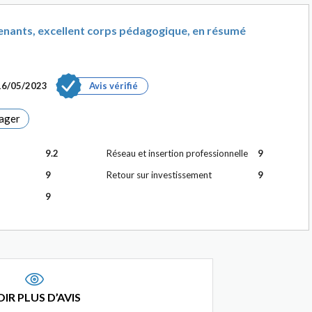
enants, excellent corps pédagogique, en résumé
16/05/2023
Avis vérifié
ager
9.2
Réseau et insertion professionnelle
9
9
Retour sur investissement
9
9
IR PLUS D’AVIS