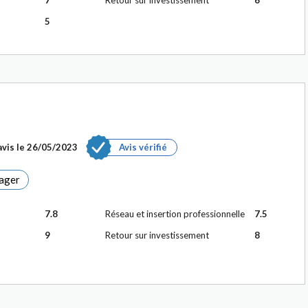
7
Retour sur investissement
6
5
vis le
26/05/2023
Avis vérifié
ager
7.8
Réseau et insertion professionnelle
7.5
9
Retour sur investissement
8