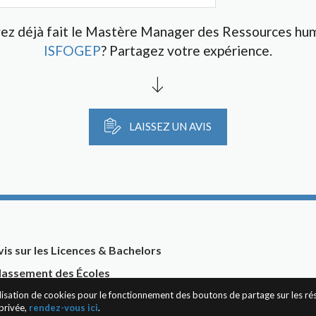
ez déjà fait le Mastère Manager des Ressources hu
ISFOGEP
? Partagez votre expérience.
LAISSEZ UN AVIS
vis sur les Licences & Bachelors
lassement des Écoles
tilisation de cookies pour le fonctionnement des boutons de partage sur les r
privée,
rendez-vous ici
.