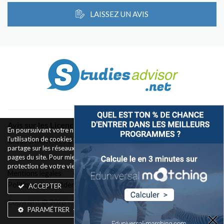
LAISSEZ UN AVIS
Avis sur les Licences & Bachelors
En poursuivant votre navigation sur ce site, vous acceptez
l'utilisation de cookies pour le fonctionnement des boutons de
Classement des Écoles
partage sur les réseaux sociaux et la mesure d'audience des
pages du site. Pour mieux comprendre notre politique de
protection de votre vie privée,
rendez-vous ici
.
Mentions légales
Conditions d’utilisation
Politique de confidentialité
Widget
Contact
ACCEPTER
Copyright © 2026 - Silkwires. Tous droits réservés
PARAMÉTRER