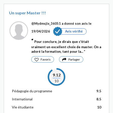
Un super Master !!!
@Mydmsjix_36051
a donné son avis le
19/04/2026
Avis vérifié
Pour conclure, je dirais que c'était
vraiment un excellent choix de master. On a
adoré la formation, tant pour la...
Favoris
Partager
9.12
10
Pédagogie du programme
9.5
International
8.5
Vie étudiante
10