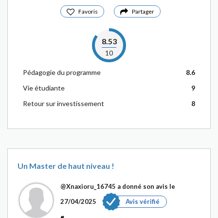
Favoris
Partager
8.53
10
Pédagogie du programme
8.6
Vie étudiante
9
Retour sur investissement
8
Un Master de haut niveau !
@Xnaxioru_16745
a donné son avis le
27/04/2025
Avis vérifié