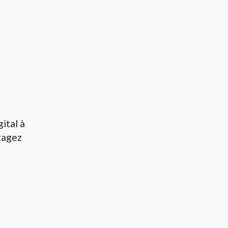
ital à
tagez