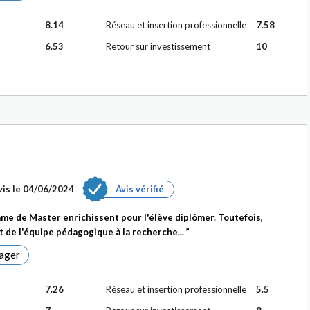
8.14
Réseau et insertion professionnelle
7.58
6.53
Retour sur investissement
10
vis le
04/06/2024
Avis vérifié
e de Master enrichissent pour l'élève diplômer. Toutefois,
de l'équipe pédagogique à la recherche...
ager
7.26
Réseau et insertion professionnelle
5.5