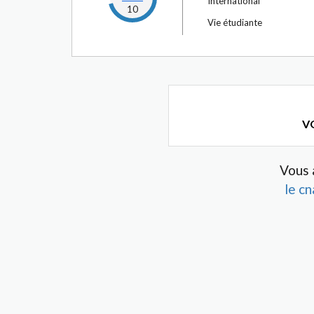
International
10
Vie étudiante
VO
Vous 
le c