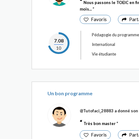
Nous passons le TOEIC en fin
mois...
Favoris
Part
Pédagogie du programme
7.08
International
10
Vie étudiante
Un bon programme
@Tutofaci_28883
a donné son 
Très bon master
Favoris
Part