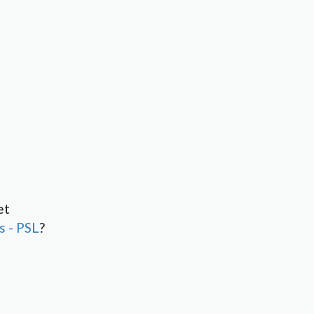
et
s - PSL
?