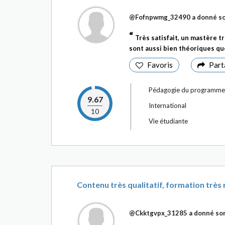
@Fofnpwmg_32490
a donné so
Très satisfait, un mastère 
sont aussi bien théoriques que
Favoris
Part
Pédagogie du programme
9.67
International
10
Vie étudiante
Contenu très qualitatif, formation tr
@Ckktgvpx_31285
a donné son