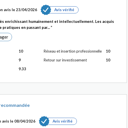
n avis le
23/04/2026
Avis vérifié
très enrichissant humainement et intellectuellement. Les acquis
 pratiques en passant par...
ager
10
Réseau et insertion professionnelle
10
9
Retour sur investissement
10
9.33
ès recommandée
 avis le
08/04/2026
Avis vérifié