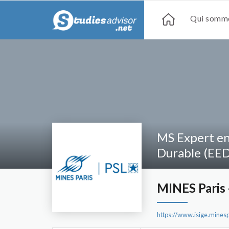
Qui somme
MS Expert e
Durable (EED
MINES Paris 
https://www.isige.minesp