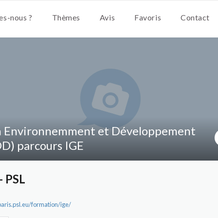
s-nous ?
Thèmes
Avis
Favoris
Contact
n Environnemment et Développement
D) parcours IGE
- PSL
aris.psl.eu/formation/ige/