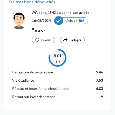
De très bons débouchés.
@Yudena_15421
a donné son avis le
16/05/2024
Avis vérifié
R.A.S
Favoris
Partager
8.01
10
Pédagogie du programme
9.46
Vie étudiante
7.53
Réseau et insertion professionnelle
6.03
Retour sur investissement
9