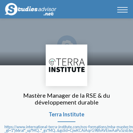
Mastère Manager de la RSE & du
développement durable
Terra Institute
https://www.international-terra-institute.com/nos-formations/mba-master/
_gl=1*j66ral*_up*MQ..*_gs*MQ..&gclid=CjwKCAiAqrG9BhAVEiwAaPu5z