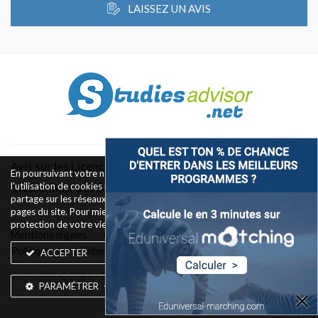
LAISSEZ UN AVIS
Avis sur les Licences & Bachelors
En poursuivant votre navigation sur ce site, vous acceptez
l'utilisation de cookies pour le fonctionnement des boutons de
Classement des Écoles
partage sur les réseaux sociaux et la mesure d'audience des
pages du site. Pour mieux comprendre notre politique de
protection de votre vie privée,
rendez-vous ici
.
Mentions légales
Conditions d’utilisation
Politique de confidentialité
Widget
Contact
ACCEPTER
Copyright © 2026 - Silkwires. Tous droits réservés
PARAMÉTRER