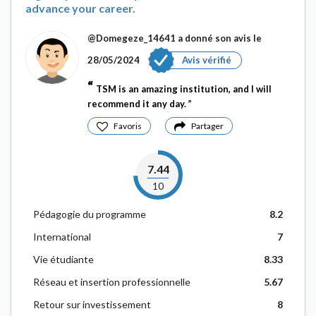
advance your career.
@Domegeze_14641
a donné son avis le
28/05/2024
Avis vérifié
TSM is an amazing institution, and I will
recommend it any day.
Favoris
Partager
7.44
10
Pédagogie du programme
8.2
International
7
Vie étudiante
8.33
Réseau et insertion professionnelle
5.67
Retour sur investissement
8