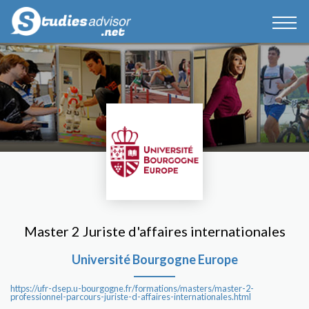
Master 2 Juriste d'affaires internationales
Université Bourgogne Europe
https://ufr-dsep.u-bourgogne.fr/formations/masters/master-2-
professionnel-parcours-juriste-d-affaires-internationales.html