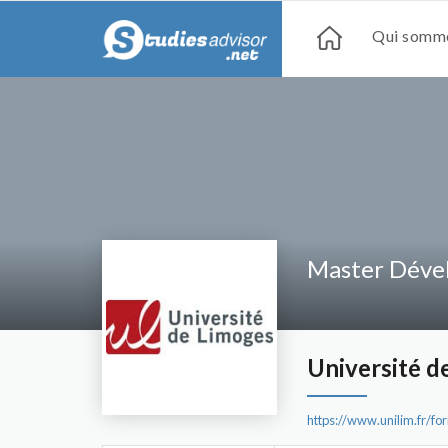
Qui somme
Master Dével
Université d
https://www.unilim.fr/f