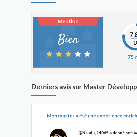
Mention
7.
Bien
1
75
A
Derniers avis sur Master Développ
Mon master a été une expérience enrich
@Nalulu_24065
a donné son av