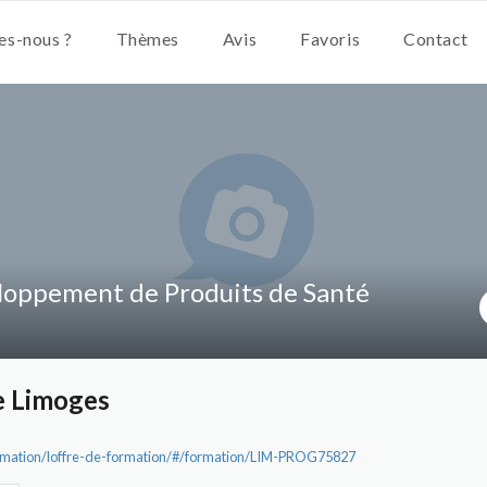
s-nous ?
Thèmes
Avis
Favoris
Contact
oppement de Produits de Santé
e Limoges
ormation/loffre-de-formation/#/formation/LIM-PROG75827