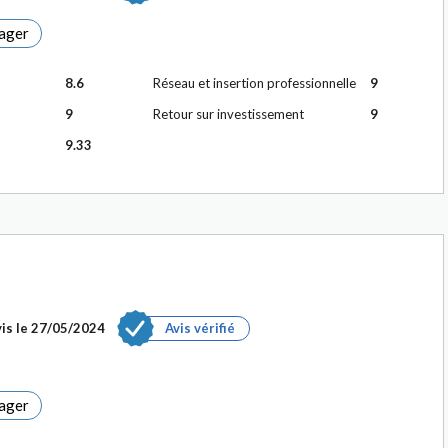
ager
8.6
Réseau et insertion professionnelle
9
9
Retour sur investissement
9
9.33
is le
27/05/2024
Avis vérifié
ager