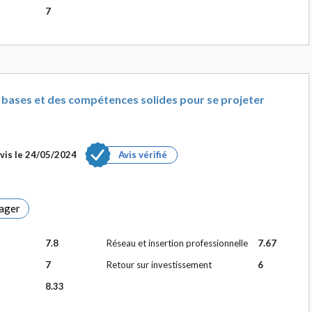
7
bases et des compétences solides pour se projeter
vis le
24/05/2024
Avis vérifié
ager
7.8
Réseau et insertion professionnelle
7.67
7
Retour sur investissement
6
8.33