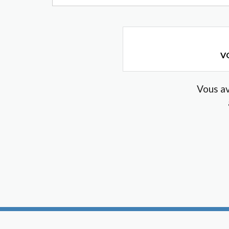
VO
Vous av