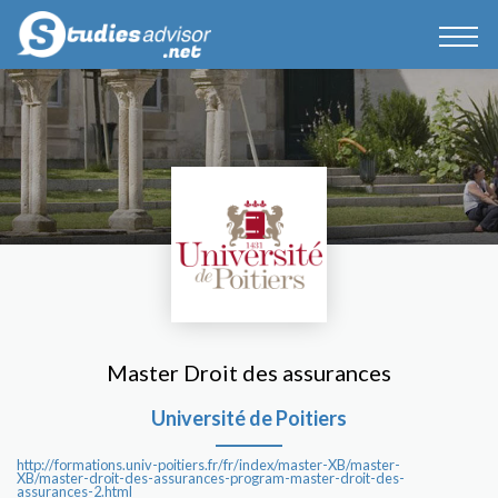
Master Droit des assurances
Université de Poitiers
http://formations.univ-poitiers.fr/fr/index/master-XB/master-
XB/master-droit-des-assurances-program-master-droit-des-
assurances-2.html