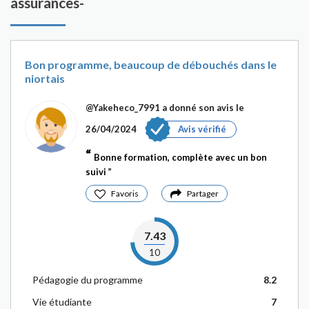
assurances-
Bon programme, beaucoup de débouchés dans le
niortais
@Yakeheco_7991
a donné son avis le
26/04/2024
Avis vérifié
Bonne formation, complète avec un bon
suivi
Favoris
Partager
7.43
10
Pédagogie du programme
8.2
Vie étudiante
7