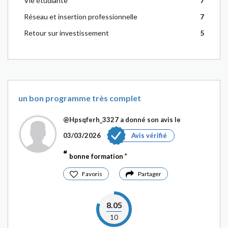
Vie étudiante
7
Réseau et insertion professionnelle
7
Retour sur investissement
5
un bon programme très complet
@Hpsqferh_3327
a donné son avis le
03/03/2026
Avis vérifié
bonne formation
Favoris
Partager
8.05
10