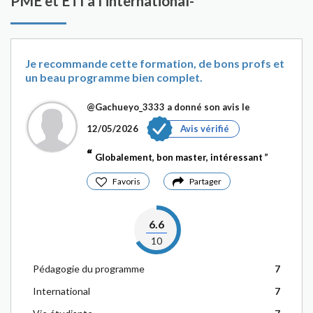
PME et ETI à l'international-
Je recommande cette formation, de bons profs et
un beau programme bien complet.
@Gachueyo_3333
a donné son avis le
12/05/2026
Avis vérifié
Globalement, bon master, intéressant
Favoris
Partager
6.6
10
Pédagogie du programme
7
International
7