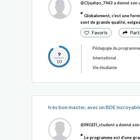
@Cljqahpz_7463
a donné son a
Globalement, c’est une form
sont de grande qualité, exigean
Favoris
Part
Pédagogie du programme
9
International
10
Vie étudiante
très bon master, avec un BDE incroyab
@INGEFI_student
a donné son 
Le programme est d’une gran