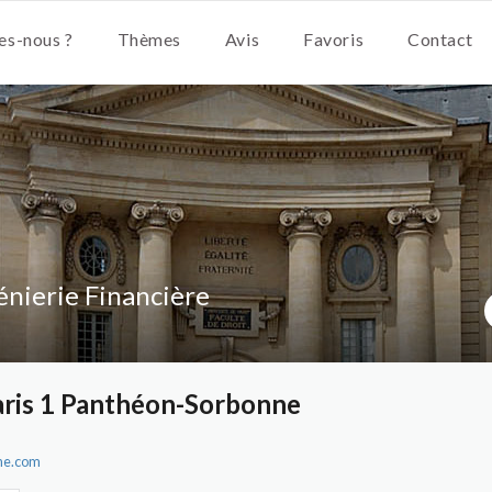
s-nous ?
Thèmes
Avis
Favoris
Contact
énierie Financière
aris 1 Panthéon-Sorbonne
nne.com