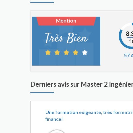
Mention
8.
Très Bien
1
57
A
Derniers avis sur Master 2 Ingénie
Une formation exigeante, très formatric
finance!