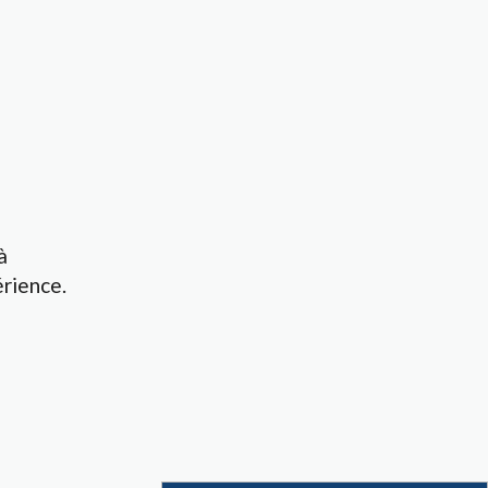
à
rience.