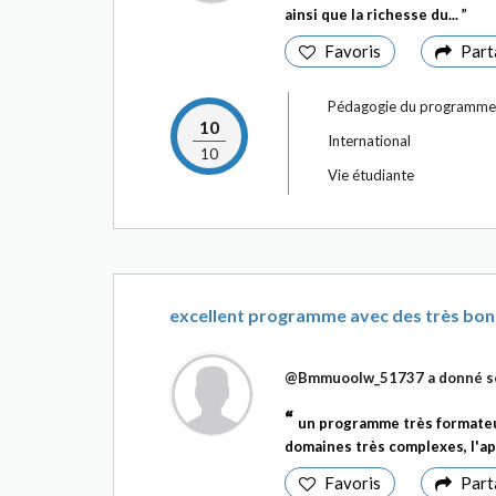
ainsi que la richesse du...
Favoris
Part
Pédagogie du programme
10
International
10
Vie étudiante
excellent programme avec des très bo
@Bmmuoolw_51737
a donné s
un programme très formateu
domaines très complexes, l'a
Favoris
Part