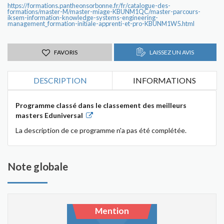
https://formations.pantheonsorbonne.fr/fr/catalogue-des-
formations/master-M/master-miage-KBUNM1QC/master-parcours-
iksem-information-knowledge-systems-engineering-
management_formation-initiale-apprenti-et-pro-KBUNM1W5.html
FAVORIS
LAISSEZ UN AVIS
DESCRIPTION
INFORMATIONS
Programme classé dans le classement des meilleurs
masters Eduniversal
La description de ce programme n'a pas été complétée.
Note globale
Mention