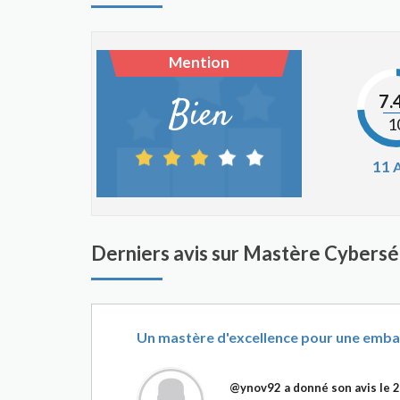
Mention
7.
Bien
1
11
A
Derniers avis sur Mastère Cybers
Un mastère d'excellence pour une emba
@ynov92
a donné son avis le
2