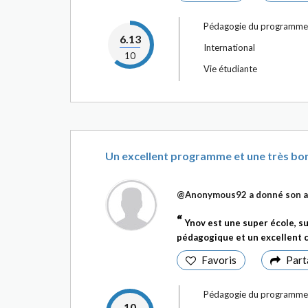
Pédagogie du programme
6.13
International
10
Vie étudiante
Un excellent programme et une très bonn
@Anonymous92
a donné son a
Ynov est une super école, s
pédagogique et un excellent c
Favoris
Part
Pédagogie du programme
10