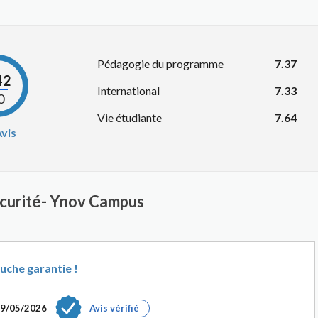
Pédagogie du programme
7.37
42
International
7.33
0
Vie étudiante
7.64
vis
écurité- Ynov Campus
uche garantie !
9/05/2026
Avis vérifié