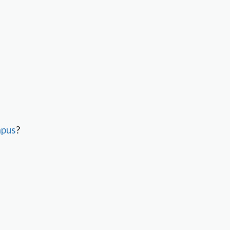
pus
?