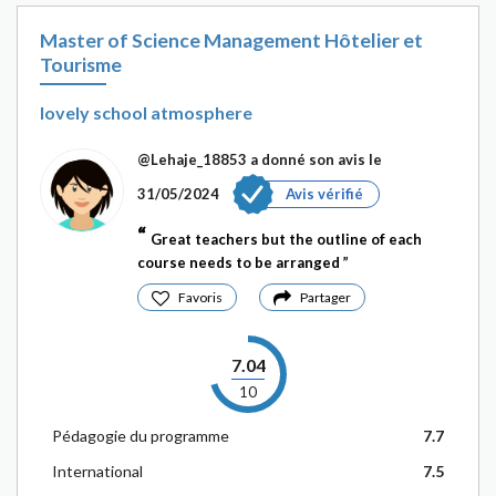
Master of Science Management Hôtelier et
Tourisme
lovely school atmosphere
@Lehaje_18853
a donné son avis le
31/05/2024
Avis vérifié
Great teachers but the outline of each
course needs to be arranged
Favoris
Partager
7.04
10
Pédagogie du programme
7.7
International
7.5