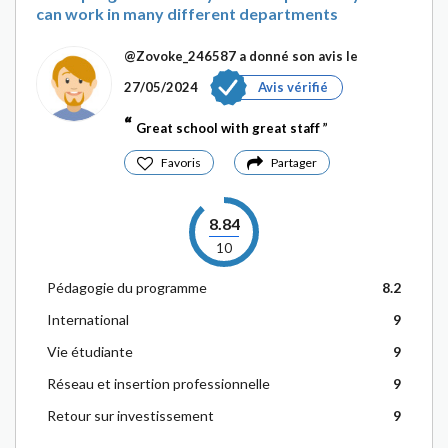
can work in many different departments
@Zovoke_246587
a donné son avis le
27/05/2024
Avis vérifié
Great school with great staff
Favoris
Partager
8.84
10
Pédagogie du programme
8.2
International
9
Vie étudiante
9
Réseau et insertion professionnelle
9
Retour sur investissement
9