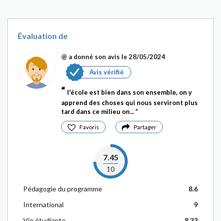
Évaluation de
@
a donné son avis le 28/05/2024
Avis vérifié
l'école est bien dans son ensemble, on y
apprend des choses qui nous serviront plus
tard dans ce milieu on...
Favoris
Partager
7.45
10
Pédagogie du programme
8.6
International
9
Vie étudiante
8.33