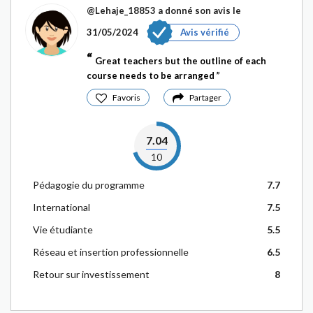
@Lehaje_18853
a donné son avis le
31/05/2024
Avis vérifié
Great teachers but the outline of each
course needs to be arranged
Favoris
Partager
7.04
10
Pédagogie du programme
7.7
International
7.5
Vie étudiante
5.5
Réseau et insertion professionnelle
6.5
Retour sur investissement
8