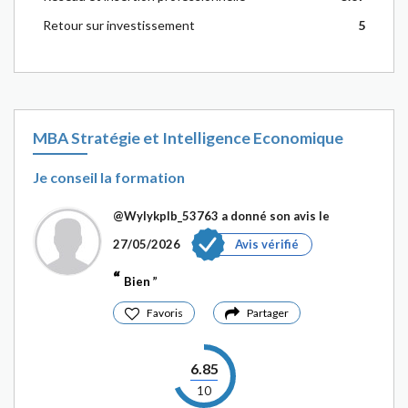
Retour sur investissement
5
MBA Stratégie et Intelligence Economique
Je conseil la formation
@Wylykplb_53763
a donné son avis le
27/05/2026
Avis vérifié
Bien
Favoris
Partager
6.85
10