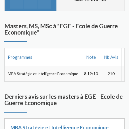
Masters, MS, MSc à "EGE - Ecole de Guerre
Economique"
Programmes
Note
Nb Avis
D
MBA Stratégie et Intelligence Economique
8.19/10
210
DÉ
Derniers avis sur les masters à EGE - Ecole de
Guerre Economique
MBA Stratégie et Intelligence Economique