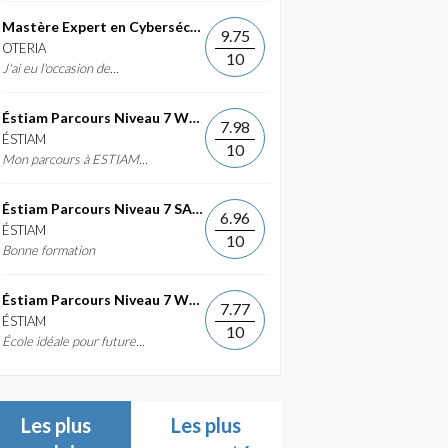
Mastère Expert en Cybersécurité
9.75
OTERIA
10
J'ai eu l'occasion de...
Éstiam Parcours Niveau 7 Web &...
7.98
ÉSTIAM
10
Mon parcours à ESTIAM...
Éstiam Parcours Niveau 7 SAP ERP...
6.96
ÉSTIAM
10
Bonne formation
Éstiam Parcours Niveau 7 Web &...
7.77
ÉSTIAM
10
École idéale pour future...
Les plus
Les plus