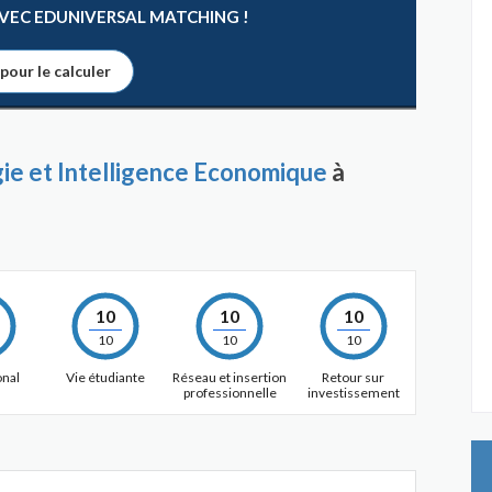
 AVEC EDUNIVERSAL MATCHING !
 pour le calculer
e et Intelligence Economique
à
10
10
10
10
10
10
onal
Vie étudiante
Réseau et insertion
Retour sur
professionnelle
investissement