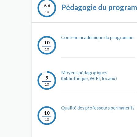
9.8
Pédagogie du progra
10
Contenu académique du programme
10
10
Moyens pédagogiques
9
(bibliothèque, WIFI, locaux)
10
Qualité des professeurs permanents
10
10