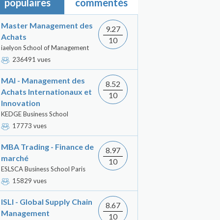
populaires
commentés
Master Management des
9.27
Achats
10
iaelyon School of Management
236491 vues
MAI - Management des
8.52
Achats Internationaux et
10
Innovation
KEDGE Business School
17773 vues
MBA Trading - Finance de
8.97
marché
10
ESLSCA Business School Paris
15829 vues
ISLI - Global Supply Chain
8.67
Management
10