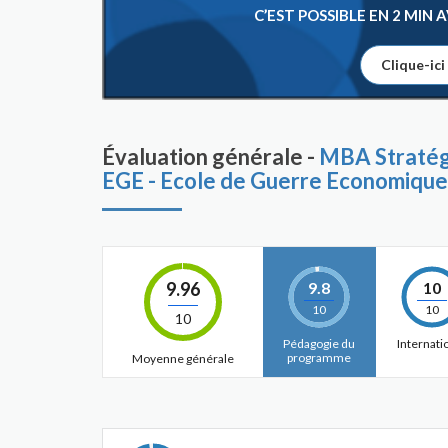
C’EST POSSIBLE EN 2 MIN
Clique-ici
Évaluation générale -
MBA Stratégi
EGE - Ecole de Guerre Economique
9.96
9.8
10
10
10
10
Pédagogie du
Internati
programme
Moyenne générale