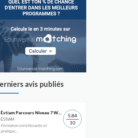
erniers avis publiés
Éstiam Parcours Niveau 7 Web &...
5.84
ÉSTIAM
10
Formation enrichissante et
pratique...