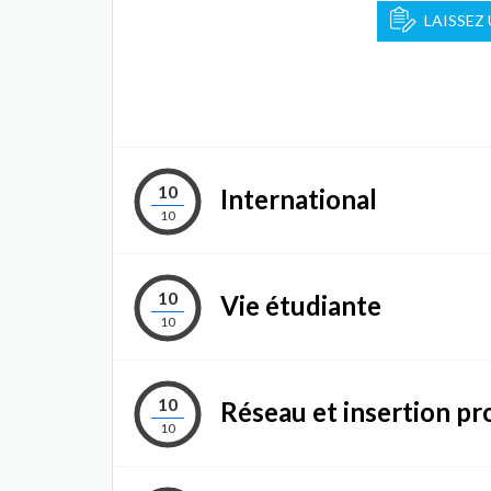
LAISSEZ
10
International
10
10
Vie étudiante
10
10
Réseau et insertion pr
10