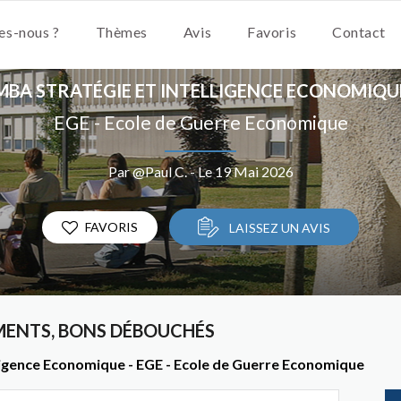
s-nous ?
Thèmes
Avis
Favoris
Contact
MBA STRATÉGIE ET INTELLIGENCE ECONOMIQU
EGE - Ecole de Guerre Economique
Par @Paul C. - Le 19 Mai 2026
FAVORIS
LAISSEZ UN AVIS
MENTS, BONS DÉBOUCHÉS
elligence Economique - EGE - Ecole de Guerre Economique