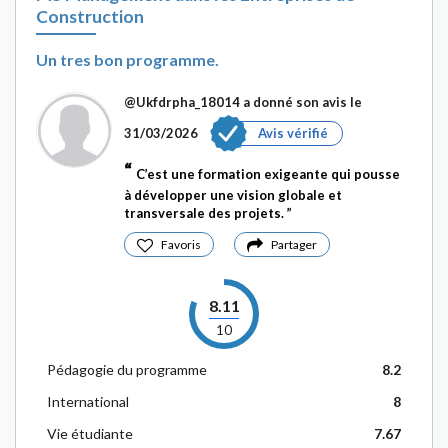
Construction
Un tres bon programme.
@Ukfdrpha_18014
a donné son avis le
31/03/2026
Avis vérifié
C’est une formation exigeante qui pousse
à développer une vision globale et
transversale des projets.
Favoris
Partager
8.11
10
Pédagogie du programme
8.2
International
8
Vie étudiante
7.67