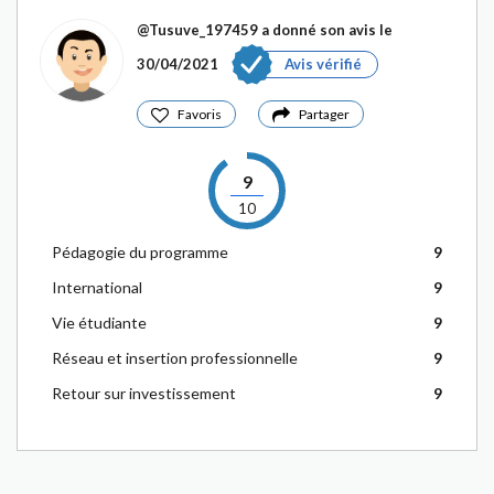
@Tusuve_197459
a donné son avis le
30/04/2021
Avis vérifié
Favoris
Partager
9
10
Pédagogie du programme
9
International
9
Vie étudiante
9
Réseau et insertion professionnelle
9
Retour sur investissement
9