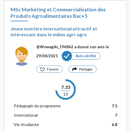
MSc Marketing et Commercialisation des
Produits Agroalimentaires Bac+5
Jeune mastère international attractif et
intéressant dans le milieu agri-agro
@Wowagiki_196862
a donné son avis le
29/04/2021
Avis vérifié
Favoris
Partager
7.33
10
Pédagogie du programme
7.5
International
7
Vie étudiante
6.8