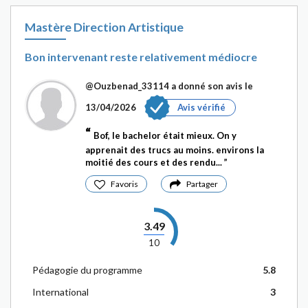
Mastère Direction Artistique
Bon intervenant reste relativement médiocre
@Ouzbenad_33114
a donné son avis le
13/04/2026
Avis vérifié
Bof, le bachelor était mieux. On y
apprenait des trucs au moins. environs la
moitié des cours et des rendu...
Favoris
Partager
3.49
10
Pédagogie du programme
5.8
International
3