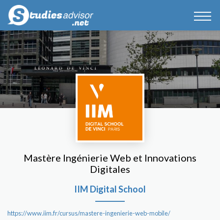
Mastère Ingénierie Web et Innovations
Digitales
IIM Digital School
https://www.iim.fr/cursus/mastere-ingenierie-web-mobile/