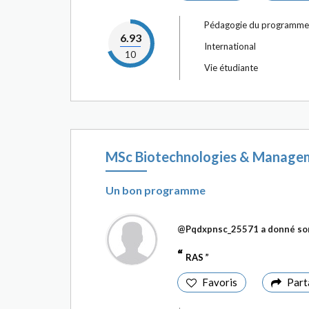
Pédagogie du programme
6.93
International
10
Vie étudiante
MSc Biotechnologies & Manage
Un bon programme
@Pqdxpnsc_25571
a donné so
RAS
Favoris
Part