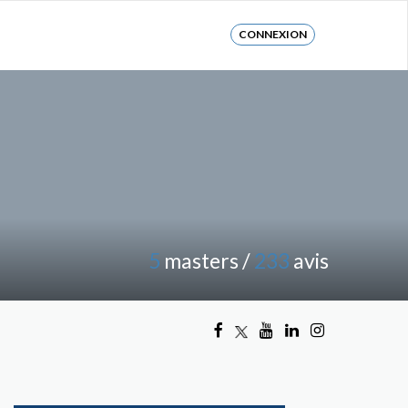
CONNEXION
5
masters /
233
avis