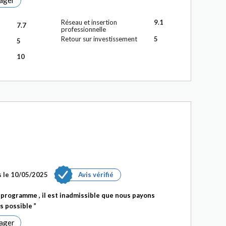
ager
Réseau et insertion
9.1
7.7
professionnelle
Retour sur investissement
5
5
10
s le 10/05/2025
Avis vérifié
programme , il est inadmissible que nous payons
as possible
ager