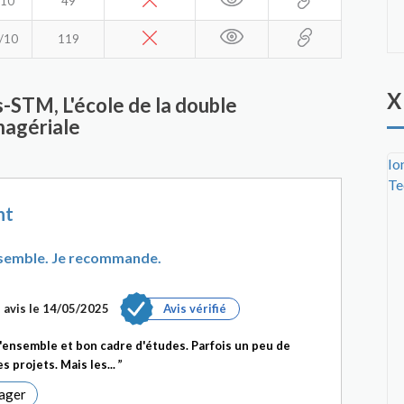
/10
49
/10
119
X
is-STM, L'école de la double
agériale
Io
Te
nt
semble. Je recommande.
 avis le 14/05/2025
Avis vérifié
'ensemble et bon cadre d'études. Parfois un peu de
 projets. Mais les...
ager