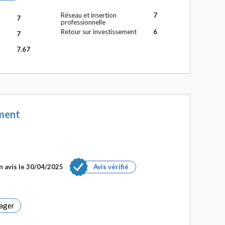
Réseau et insertion
7
7
professionnelle
Retour sur investissement
6
7
7.67
ment
n avis le 30/04/2025
Avis vérifié
ager